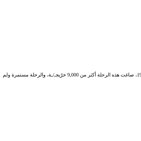
في مدارس رياض نجد، لا نعلّم فقط... بل نُكوِّن. كل طالبـ/ـة يدخل مؤسستنا التعليمية يبدأ رحلة تكوين حقيقية نحو ما وُجد ليكونه. منذ عام 1995، صاغت هذه الرحلة أكثر من 9,000 خرّيجـ/ـة، والرحلة مستمرة ولم